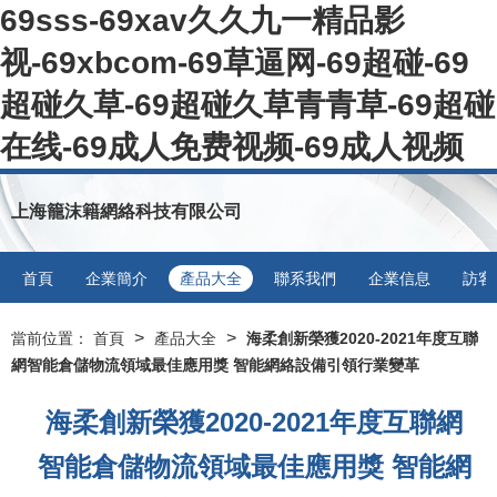
69sss-69xav久久九一精品影
视-69xbcom-69草逼网-69超碰-69
超碰久草-69超碰久草青青草-69超碰
在线-69成人免费视频-69成人视频
上海籠沫籍網絡科技有限公司
首頁
企業簡介
產品大全
聯系我們
企業信息
訪客
>
>
當前位置：
首頁
產品大全
海柔創新榮獲2020-2021年度互聯
網智能倉儲物流領域最佳應用獎 智能網絡設備引領行業變革
海柔創新榮獲2020-2021年度互聯網
智能倉儲物流領域最佳應用獎 智能網