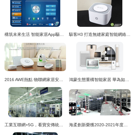
構筑未來生活 智能家居App驅動的網絡設備與無縫生態
駭客H3 打造無縫家庭智能網絡，打通每一設備
2016 AWE熱點 物聯網家居安全由貓領跑，智能網絡設備齊聚
鴻蒙生態重構智能家居 華為如何以“實力派”姿態稱雄智能網絡設備
工業互聯網+5G，看寶安傳統制造企業欣旺達的轉型升級之路
海柔創新榮獲2020-2021年度互聯網智能倉儲物流領域最佳應用獎 智能網絡設備引領行業變革